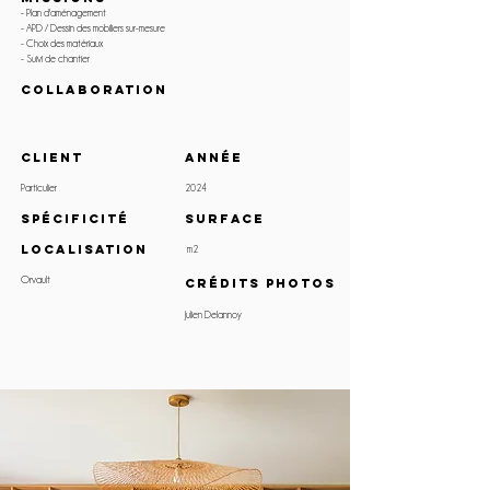
- Plan d'amén
a
gement
- APD / Dessin des mobiliers sur-mesure
- Choix des matériaux
- Suivi de chantier
COLLABORATION
client
ANNÉE
Particulier
2024
SPÉCIFICITÉ
surface
LOCALISATION
m2
Orvault
crédits photos
Julien Delannoy