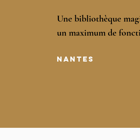
Une bibliothèque magi
un maximum de fonct
NANTES