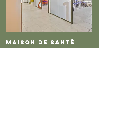
MAISON DE SANTÉ
Divatte-sur-Loire
(44)
STUDIO CLAP CLAP
Architecture intérieure
RETAIL I WORKSPACE I HABITAT
PAULINE CHEREL
pauline@clapclaparchi.fr
06.60.26.24.04
©2021 by CLAP CLAP Architecture intérieure